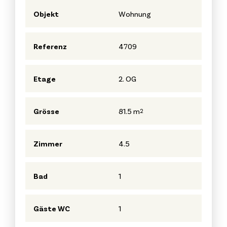
Objekt
Wohnung
Referenz
4709
Etage
2. OG
Grösse
81.5 m
2
Zimmer
4.5
Bad
1
Gäste WC
1