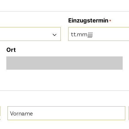
Einzugstermin
*
TT
Punkt
Ort
MM
Punkt
JJJJ
Vorname