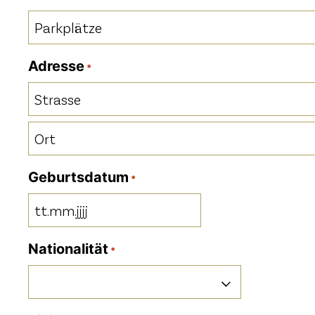
Parkplätze
*
Adresse
*
Strasse
Ort
Geburtsdatum
*
TT
Punkt
Nationalität
*
MM
Punkt
JJJJ
Nationalität