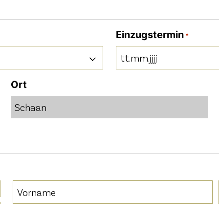
Einzugstermin
*
TT
Punkt
Ort
MM
Punkt
JJJJ
Vorname