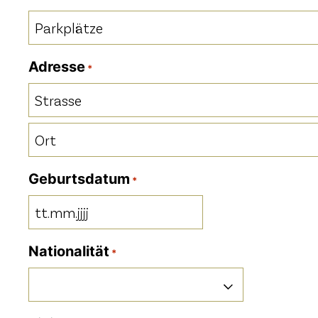
Parkplätze
*
Adresse
*
Strasse
Ort
Geburtsdatum
*
TT
Punkt
Nationalität
*
MM
Punkt
JJJJ
Nationalität