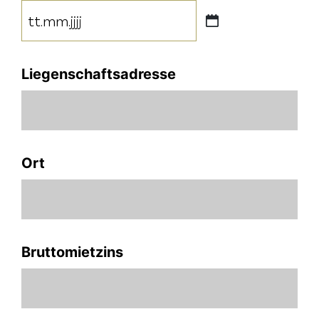
TT
Punkt
MM
Liegenschaftsadresse
Punkt
JJJJ
Ort
Bruttomietzins