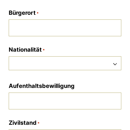
Punkt
MM
Bürgerort
*
Punkt
JJJJ
Nationalität
*
Nationalität
Aufenthaltsbewilligung
Zivilstand
*