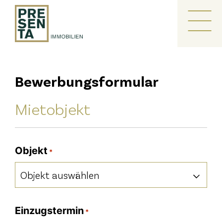
Zum
Inhalt
Me
springen
Bewerbungsformular
Mietobjekt
Objekt
*
Einzugstermin
*